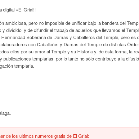
digital «El Grial!!
ión ambiciosa, pero no imposible de unificar bajo la bandera del Temp
 y dividido; y de difundir el trabajo de aquellos que llevamos el Temp
 la Hermandad Soberana de Damas y Caballeros del Temple, pero es d
 colaboradores con Caballeros y Damas del Temple de distintas Òrd
 todos ellos por su amor al Temple y su Historia y, de èsta forma, la re
 y publicaciones templarias, por lo tanto no sòlo contribuye a la difus
igación templaria.
alaga.
r de los ultimos numeros gratis de El Grial: