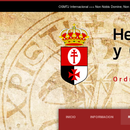
OSMTJ Internacional
+++ Non Nobis Domine, Non 
INICIO
INFORMACION
R