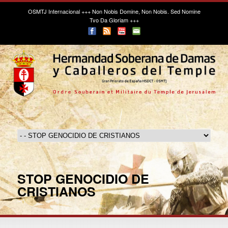
OSMTJ Internacional
+++ Non Nobis Domine, Non Nobis. Sed Nomine
Tvo Da Gloriam +++
STOP GENOCIDIO DE
CRISTIANOS