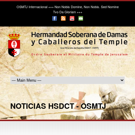
OSMTJ Internacional
+++ Non Nobis Domine, Non Nobis. Sed Nomine
Tvo Da Gloriam +++
NOTICIAS HSDCT - OSMTJ