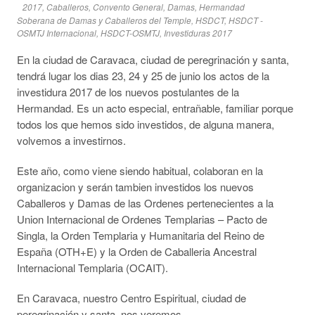
2017
,
Caballeros
,
Convento General
,
Damas
,
Hermandad
Soberana de Damas y Caballeros del Temple
,
HSDCT
,
HSDCT -
OSMTJ Internacional
,
HSDCT-OSMTJ
,
Investiduras 2017
En la ciudad de Caravaca, ciudad de peregrinación y santa,
tendrá lugar los dias 23, 24 y 25 de junio los actos de la
investidura 2017 de los nuevos postulantes de la
Hermandad. Es un acto especial, entrañable, familiar porque
todos los que hemos sido investidos, de alguna manera,
volvemos a investirnos.
Este año, como viene siendo habitual, colaboran en la
organizacion y serán tambien investidos los nuevos
Caballeros y Damas de las Ordenes pertenecientes a la
Union Internacional de Ordenes Templarias – Pacto de
Singla, la Orden Templaria y Humanitaria del Reino de
España (OTH+E) y la Orden de Caballeria Ancestral
Internacional Templaria (OCAIT).
En Caravaca, nuestro Centro Espiritual, ciudad de
peregrinación y santa, nos veremos.