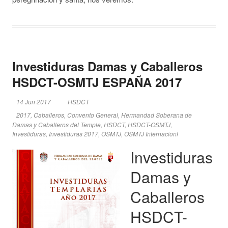
Investiduras Damas y Caballeros
HSDCT-OSMTJ ESPAÑA 2017
14 Jun 2017
HSDCT
2017
,
Caballeros
,
Convento General
,
Hermandad Soberana de
Damas y Caballeros del Temple
,
HSDCT
,
HSDCT-OSMTJ
,
Investiduras
,
Investiduras 2017
,
OSMTJ
,
OSMTJ Internacionl
Investiduras
Damas y
Caballeros
HSDCT-