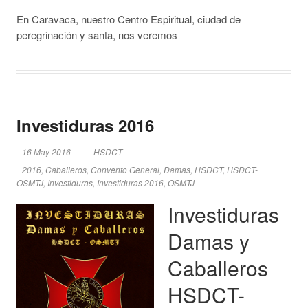
En Caravaca, nuestro Centro Espiritual, ciudad de
peregrinación y santa, nos veremos
Investiduras 2016
16 May 2016
HSDCT
2016
,
Caballeros
,
Convento General
,
Damas
,
HSDCT
,
HSDCT-
OSMTJ
,
Investiduras
,
Investiduras 2016
,
OSMTJ
Investiduras
Damas y
Caballeros
HSDCT-