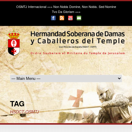
OSMTJ Internacional
+++ Non Nobis Domine, Non Nobis. Sed Nomine
Tvo Da Gloriam +++
TAG
HSDCT-OSMTJ