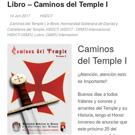
Libro – Caminos del Temple I
14 Jun 2017
HSDCT
Caminos del Temple I
,
e-Book
,
Hermandad Soberana de Damas y
Caballeros del Temple
,
HSDCT
,
HSDCT - OSMTJ Internacional
,
HSDCT-OSMTJ
,
Lobro
,
OSMTJ Internacionl
Caminos
del Temple I
¡¡Atención, atención esto
es Importante!!
Buenos dias a todos
fráteres y sorores y
amantes del Temple y su
Historia, tengo el Honor
inmenso de anunciar que
este próximo 25 del