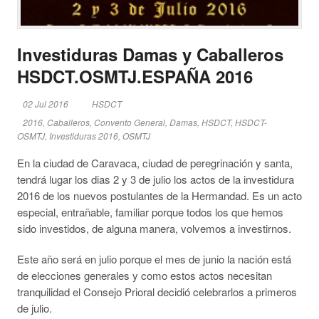
Investiduras Damas y Caballeros
HSDCT.OSMTJ.ESPAÑA 2016
02 Jul 2016
HSDCT
2016
,
Caballeros
,
Convento General
,
Damas
,
HSDCT
,
HSDCT-
OSMTJ
,
Investiduras 2016
,
OSMTJ
En la ciudad de Caravaca, ciudad de peregrinación y santa,
tendrá lugar los dias 2 y 3 de julio los actos de la investidura
2016 de los nuevos postulantes de la Hermandad. Es un acto
especial, entrañable, familiar porque todos los que hemos
sido investidos, de alguna manera, volvemos a investirnos.
Este año será en julio porque el mes de junio la nación está
de elecciones generales y como estos actos necesitan
tranquilidad el Consejo Prioral decidió celebrarlos a primeros
de julio.