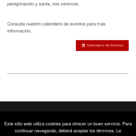
peregrinación y santa, nos veremos.
Consulta nuestro calendario de eventos para más
información.
Calendario de Eventos
Este sitio web utiliza cookies para ofrecer un buen servicio. Para
continuar navegando, deberá aceptar los términos. Le
© Copyright 2015 - 2018,
hermandadtemple.org
. Todos